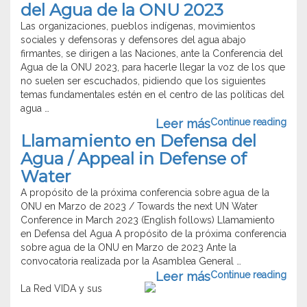
del Agua de la ONU 2023
tén en el
se
ntro de las
Las organizaciones, pueblos indígenas, movimientos
expande
íticas del
sociales y defensoras y defensores del agua abajo
en
ua …
firmantes, se dirigen a las Naciones, ante la Conferencia del
nuestro
Agua de la ONU 2023, para hacerle llegar la voz de los que
continente.
ntinue
no suelen ser escuchados, pidiendo que los siguientes
Desde
“Manifiesto
ading
temas fundamentales estén en el centro de las políticas del
la Red
ante
agua …
VIDA
la
“Man
Leer más
Continue reading
reconocemos
Conferencia
ante
y
Llamamiento en Defensa del
del
la
apoyamos
Agua
Agua / Appeal in Defense of
Conf
la lucha
de
Water
del
de
la
Agu
diversas
ONU
A propósito de la próxima conferencia sobre agua de la
de
colectivas
2023”
ONU en Marzo de 2023 / Towards the next UN Water
la
por
Conference in March 2023 (English follows) Llamamiento
ONU
agua
en Defensa del Agua A propósito de la próxima conferencia
2023
como
sobre agua de la ONU en Marzo de 2023 Ante la
bien
convocatoria realizada por la Asamblea General …
común
“Lla
Leer más
Continue reading
en Chile.
en
La Red VIDA y sus
Mujeres
Defe