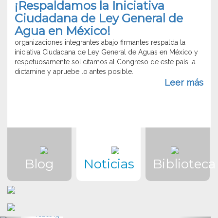
¡Respaldamos la Iniciativa
MODATIMA
del
(Movimiento
Ciudadana de Ley General de
Agu
en
/
Agua en México!
Defensa
Appe
organizaciones integrantes abajo firmantes respalda la
del
in
iniciativa Ciudadana de Ley General de Aguas en México y
Agua, la
Defe
respetuosamente solicitamos al Congreso de este país la
Tierra y
of
dictamine y apruebe lo antes posible.
la
Wate
Leer más
Protección
del
Medioambiente).
Mujeres
Zona de
Sacrificio
en
Resistencia
Blog
Noticias
Biblioteca
Puchuncavi-
Quintero
Colectivo
Teatral …
Continue
“No
reading